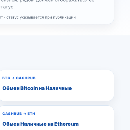
татус.
т · статус указывается при публикации
BTC
→
CASHRUB
Обмен Bitcoin на Наличные
CASHRUB
→
ETH
Обмен Наличные на Ethereum