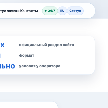
тус заявки
Контакты
24/7
RU
Статус
ex
официальный раздел сайта
л
формат
льно
условия у оператора