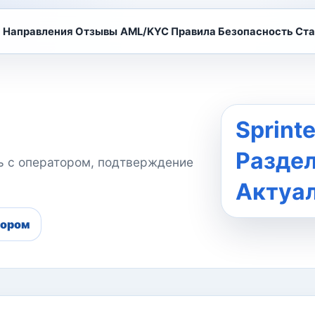
Направления
Отзывы
AML/KYC
Правила
Безопасность
Ста
Sprint
Разде
зь с оператором, подтверждение
Актуа
тором